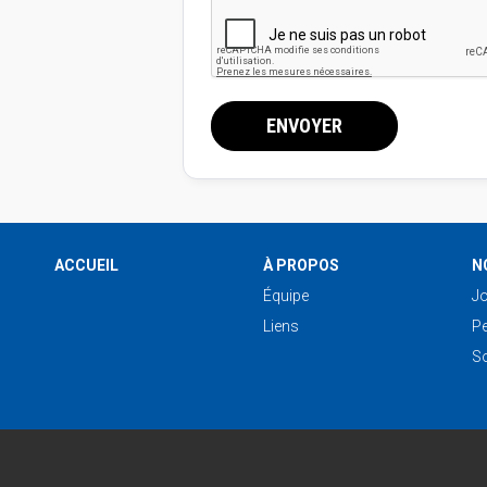
ENVOYER
ACCUEIL
À PROPOS
N
Équipe
Jo
Liens
Pe
S