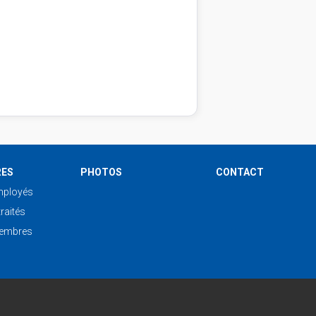
RES
PHOTOS
CONTACT
mployés
raités
embres